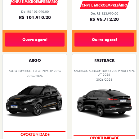
CNPJ E MICROEMPRESÁRIO
CNPJ E MICROEMPRESÁRIO
De: R$ 103.990,00
De: R$ 123.990,00
R$ 101.910,20
R$ 96.712,20
Quero agora!
Quero agora!
ARGO
FASTBACK
ARGO TREKKING 1.3 AT FLEX 4P 2026
FASTBACK AUDACE TURBO 200 HYBRID FLEX
AT 2026
2026/2026
2026/2026
PREÇOS REDUZIDOS