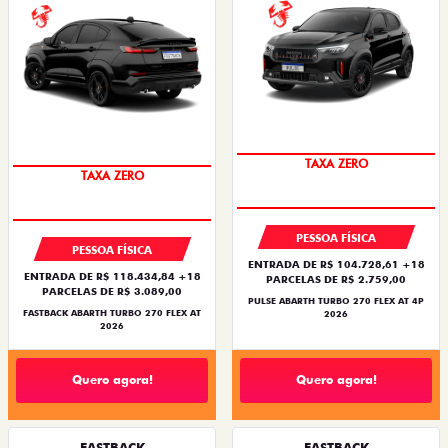
SAIA DE FIAT 0KM
SAIA DE FIAT 0KM
PESSOA FÍSICA
PESSOA FÍSICA
ENTRADA DE R$ 104.728,61 +18
ENTRADA DE R$ 118.434,84 +18
PARCELAS DE R$ 2.759,00
PARCELAS DE R$ 3.089,00
PULSE ABARTH TURBO 270 FLEX AT 4P
FASTBACK ABARTH TURBO 270 FLEX AT
2026
2026
Quero agora!
Quero agora!
FASTBACK
FASTBACK