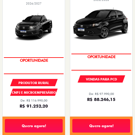
2026/2027
PREÇOS REDUZIDOS
PREÇOS REDUZIDOS
VENDAS PARA PCD
PRODUTOR RURAL
CNPJ E MICROEMPRESÁRIO
De: R$ 97.990,00
R$ 88.246,15
De: R$ 116.990,00
R$ 91.252,20
Quero agora!
Quero agora!