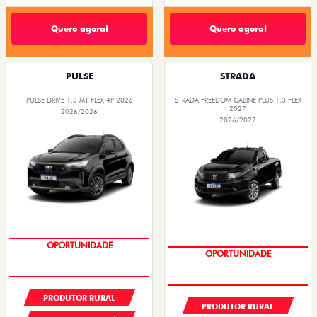
Quero agora!
Quero agora!
PULSE
STRADA
PULSE DRIVE 1.3 MT FLEX 4P 2026
STRADA FREEDOM CABINE PLUS 1.3 FLEX
2027
2026/2026
2026/2027
PREÇOS REDUZIDOS
PREÇOS REDUZIDOS
PRODUTOR RURAL
PRODUTOR RURAL