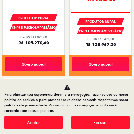
PREÇOS REDUZIDOS
PRODUTOR RURAL
PRODUTOR RURAL
CNPJ E MICROEMPRESÁRIO
CNPJ E MICROEMPRESÁRIO
De: R$ 111.990,00
De: R$ 167.490,00
R$ 105.270,60
R$ 128.967,30
Quero agora!
Quero agora!
TORO
CRONOS
Para otimizar sua experiência durante a navegação, fazemos uso de nossa
TORO VOLCANO MHEV FLEX T270 AT6
CRONOS DRIVE 1.3 AT FLEX 4P 2027
2027
política de cookies e para proteger seus dados pessoais respeitamos nossa
2026/2027
2026/2027
política de privacidade
. Ao seguir com a navegação e visita você
concorda com nossas políticas.
Aceitar
Recusar