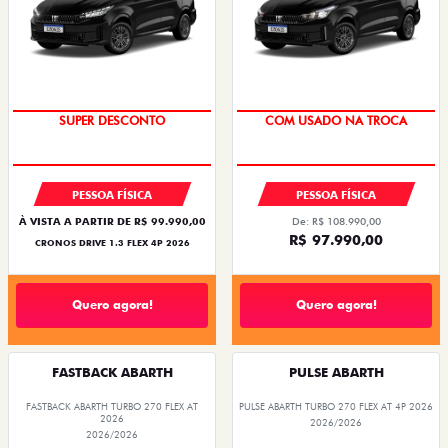
BÔNUS DE ATÉ R$ 14 MIL
SUPER DESCONTO
PESSOA FÍSICA
PESSOA FÍSICA
À VISTA A PARTIR DE R$ 99.990,00
De: R$ 108.990,00
R$ 97.990,00
CRONOS DRIVE 1.3 FLEX 4P 2026
Quero agora!
Quero agora!
FASTBACK ABARTH
PULSE ABARTH
FASTBACK ABARTH TURBO 270 FLEX AT
PULSE ABARTH TURBO 270 FLEX AT 4P 2026
2026
2026/2026
2026/2026