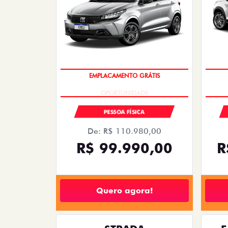
De: R$ 120.980,00
R$ 99.990,00
R
Quero agora!
TORO
TORO VOLCANO TURBODIESEL 4x4
ARG
AT9 2026
2026/2026