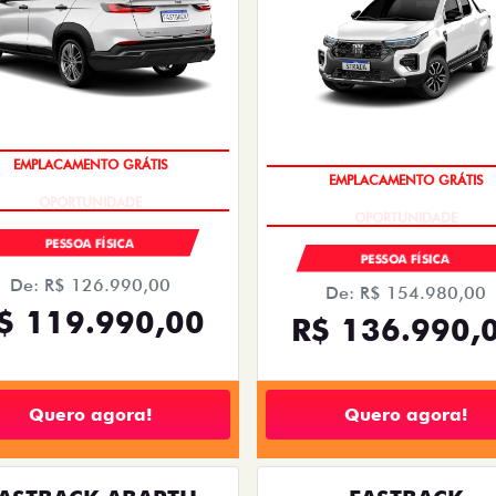
PESSOA FÍSICA
PESSOA FÍSICA
De: R$ 156.280,00
De: R$ 156.280,00
$ 137.990,00
R$ 136.990,
Quero agora!
Quero agora!
ARGO
FASTBACK
O DRIVE 1.3 AT FLEX 4P 2026
FASTBACK AUDACE TURBO 
HYBRID FLEX AT 2026
2026/2026
2026/2026