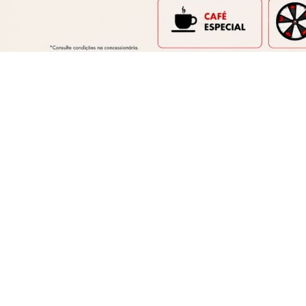
TODOS
PESSOA FÍSICA
As melhores ofertas Fiat 
Está na hora de realizar o sonho do carro pr
de Fora, MG
. Condições imperdíveis e promoç
ARGO
ARGO DRIVE 1.3 AT FLEX 4P 2026
FAST
2026/2026