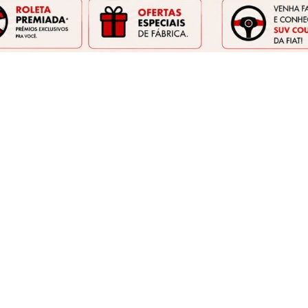
TAXISTA
PRODUTOR RURAL
CNPJ E MICR
em Juiz de Fora, MG
óprio! Confira abaixo as melhoras
ofertas Fiat em Juiz
ões Fiat exclusivas para você!
FASTBACK
STRADA
BACK TURBO 200 FLEX AT 2026
STRADA RANCH CABINE DUPLA
200 AT FLEX 2027
2026/2026
2026/2027