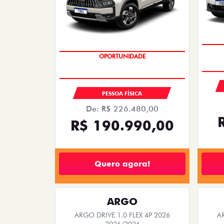
STRADA
F
STRADA RANCH CABINE DUPLA TURBO
FASTB
200 AT FLEX 2027
2026/2027
EMPLACAMENTO GRÁTIS
PESSOA FÍSICA
De: R$ 154.980,00
R$ 136.990,00
R