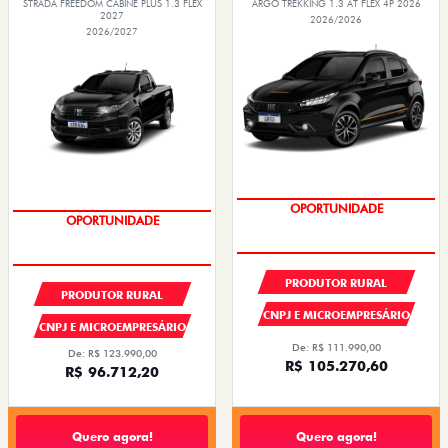
STRADA FREEDOM CABINE PLUS 1.3 FLEX
ARGO TREKKING 1.3 AT FLEX 4P 2026
2027
2026/2026
2026/2027
PREÇOS REDUZIDOS
PREÇOS REDUZIDOS
PRODUTOR RURAL
PRODUTOR RURAL
CNPJ E MICROEMPRESÁRIO
CNPJ E MICROEMPRESÁRIO
De: R$ 111.990,00
De: R$ 123.990,00
R$ 105.270,60
R$ 96.712,20
Quero agora!
Quero agora!