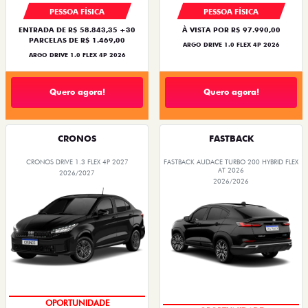
PESSOA FÍSICA
PESSOA FÍSICA
ENTRADA DE R$ 58.843,35 +30
À VISTA POR R$ 97.990,00
PARCELAS DE R$ 1.469,00
ARGO DRIVE 1.0 FLEX 4P 2026
ARGO DRIVE 1.0 FLEX 4P 2026
Quero agora!
Quero agora!
CRONOS
FASTBACK
CRONOS DRIVE 1.3 FLEX 4P 2027
FASTBACK AUDACE TURBO 200 HYBRID FLEX
AT 2026
2026/2027
2026/2026
PREÇOS REDUZIDOS