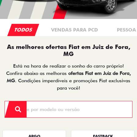
TODOS
VENDAS PARA PCD
PESSOA 
As melhores ofertas Fiat em Juiz de Fora,
MG
Está na hora de realizar o sonho do carro próprio!
Confira abaixo as melhoras
ofertas Fiat em Juiz de Fora,
MG
. Condições imperdíveis e promoções Fiat exclusivas
para você!
ARGO
FASTBACK