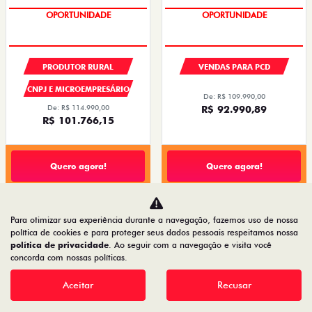
PREÇOS REDUZIDOS
PREÇOS REDUZIDOS
PRODUTOR RURAL
VENDAS PARA PCD
CNPJ E MICROEMPRESÁRIO
De: R$ 109.990,00
De: R$ 114.990,00
R$ 92.990,89
R$ 101.766,15
Quero agora!
Quero agora!
PULSE ABARTH
MOBI
Para otimizar sua experiência durante a navegação, fazemos uso de nossa
política de cookies e para proteger seus dados pessoais respeitamos nossa
PULSE ABARTH TURBO 270 FLEX AT 4P 2026
MOBI LIKE 1.0 2026
política de privacidade
. Ao seguir com a navegação e visita você
2026/2026
2026/2026
concorda com nossas políticas.
Aceitar
Recusar