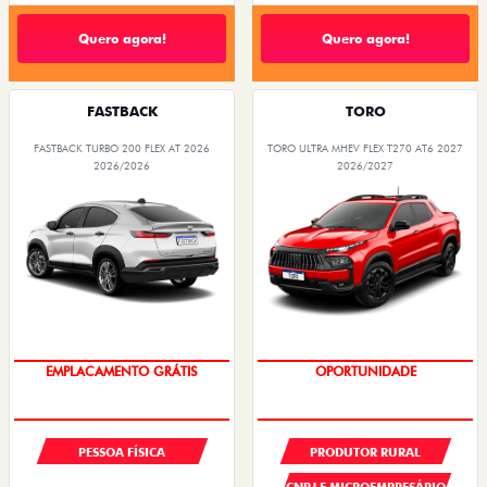
Quero agora!
Quero agora!
FASTBACK
TORO
FASTBACK TURBO 200 FLEX AT 2026
TORO ULTRA MHEV FLEX T270 AT6 2027
2026/2026
2026/2027
OPORTUNIDADE
PREÇOS REDUZIDOS
PESSOA FÍSICA
PRODUTOR RURAL