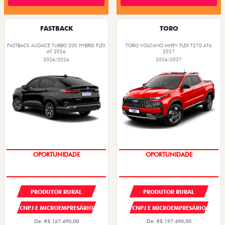
FASTBACK
TORO
FASTBACK AUDACE TURBO 200 HYBRID FLEX
TORO VOLCANO MHEV FLEX T270 AT6
AT 2026
2027
2026/2026
2026/2027
PREÇOS REDUZIDOS
PREÇOS REDUZIDOS
PRODUTOR RURAL
PRODUTOR RURAL
CNPJ E MICROEMPRESÁRIO
CNPJ E MICROEMPRESÁRIO
De: R$ 167.490,00
De: R$ 197.490,00