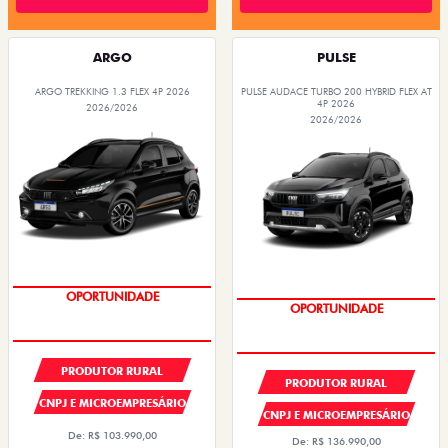
ARGO
PULSE
ARGO TREKKING 1.3 FLEX 4P 2026
PULSE AUDACE TURBO 200 HYBRID FLEX AT
4P 2026
2026/2026
2026/2026
PREÇOS REDUZIDOS
PREÇOS REDUZIDOS
PRODUTOR RURAL
PRODUTOR RURAL
CNPJ E MICROEMPRESÁRIO
CNPJ E MICROEMPRESÁRIO
De: R$ 103.990,00
De: R$ 136.990,00