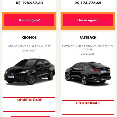
R$ 128.967,30
R$ 174.778,65
Quero agora!
Quero agora!
CRONOS
FASTBACK
CRONOS DRIVE 1.3 AT FLEX 4P 2027
FASTBACK LIMITED EDITION TURBO 270 FLEX
AT 2026
2026/2027
2026/2026
PREÇOS REDUZIDOS
PREÇOS REDUZIDOS