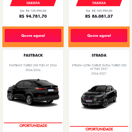
TAXISTA
TAXISTA
De: R$ 125.990,00
De: R$ 103.990,00
R$ 94.781,70
R$ 86.081,37
Quero agora!
Quero agora!
FASTBACK
STRADA
FASTBACK TURBO 200 FLEX AT 2026
STRADA ULTRA CABINE DUPLA TURBO 200
AT FLEX 2027
2026/2026
2026/2027
PREÇOS REDUZIDOS
PREÇOS REDUZIDOS