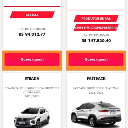
TAXISTA
PRODUTOR RURAL
CNPJ E MICROEMPRESÁRIO
De: R$ 119.900,00
R$ 94.312,77
De: R$ 153.990,00
R$ 147.830,40
Quero agora!
Quero agora!
STRADA
FASTBACK
STRADA RANCH CABINE DUPLA TURBO 200
FASTBACK TURBO 200 FLEX AT 2026
AT FLEX 2027
2026/2026
2026/2027