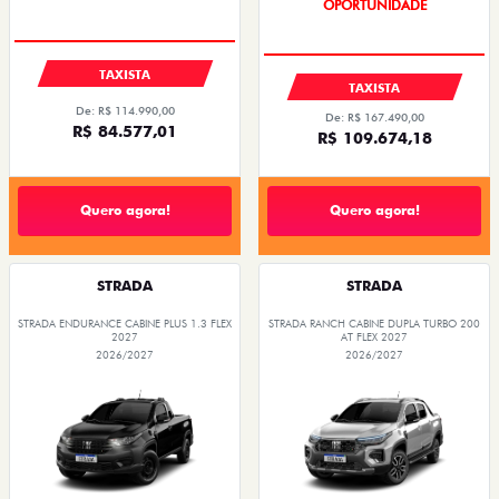
PREÇOS REDUZIDOS
TAXISTA
TAXISTA
De: R$ 114.990,00
De: R$ 167.490,00
R$ 84.577,01
R$ 109.674,18
Quero agora!
Quero agora!
STRADA
STRADA
STRADA ENDURANCE CABINE PLUS 1.3 FLEX
STRADA RANCH CABINE DUPLA TURBO 200
2027
AT FLEX 2027
2026/2027
2026/2027