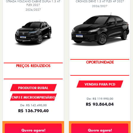
STRADA VOLCANO CABINE DUPLA 1.3 AT
CRONOS DRIVE 1.3 AT FLEX 4P 2027
FLEX 2027
2026/2027
2026/2027
PREÇOS REDUZIDOS
OPORTUNIDADE
VENDAS PARA PCD
PRODUTOR RURAL
CNPJ E MICROEMPRESÁRIO
De: R$ 119.990,00
R$ 93.864,04
De: R$ 142.490,00
R$ 136.790,40
Quero agora!
Quero agora!