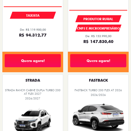
TAXISTA
PRODUTOR RURAL
CNPJ E MICROEMPRESÁRIO
De: R$ 119.900,00
R$ 94.312,77
De: R$ 153.990,00
R$ 147.830,40
Quero agora!
Quero agora!
STRADA
FASTBACK
STRADA RANCH CABINE DUPLA TURBO 200
FASTBACK TURBO 200 FLEX AT 2026
AT FLEX 2027
2026/2026
2026/2027