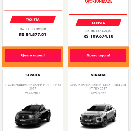
PREÇOS REDUZIDOS
TAXISTA
TAXISTA
De: R$ 114.990,00
De: R$ 167.490,00
R$ 84.577,01
R$ 109.674,18
Quero agora!
Quero agora!
STRADA
STRADA
STRADA ENDURANCE CABINE PLUS 1.3 FLEX
STRADA RANCH CABINE DUPLA TURBO 200
2027
AT FLEX 2027
2026/2027
2026/2027