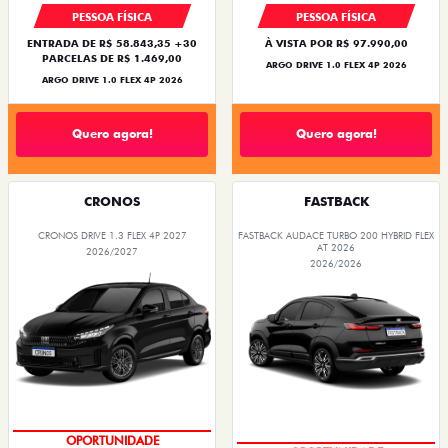
PESSOA FÍSICA
PESSOA FÍSICA
ENTRADA DE R$ 58.843,35 +30
À VISTA POR R$ 97.990,00
PARCELAS DE R$ 1.469,00
ARGO DRIVE 1.0 FLEX 4P 2026
ARGO DRIVE 1.0 FLEX 4P 2026
Quero agora!
Quero agora!
CRONOS
FASTBACK
CRONOS DRIVE 1.3 FLEX 4P 2027
FASTBACK AUDACE TURBO 200 HYBRID FLEX
AT 2026
2026/2027
2026/2026
PREÇOS REDUZIDOS