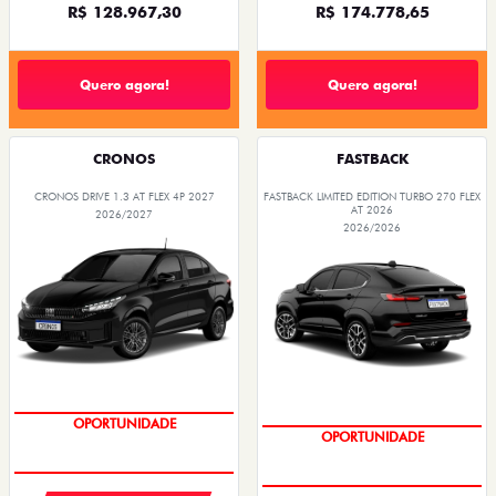
R$ 128.967,30
R$ 174.778,65
Quero agora!
Quero agora!
CRONOS
FASTBACK
CRONOS DRIVE 1.3 AT FLEX 4P 2027
FASTBACK LIMITED EDITION TURBO 270 FLEX
AT 2026
2026/2027
2026/2026
PREÇOS REDUZIDOS
PREÇOS REDUZIDOS