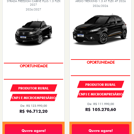
STRADA FREEDOM CABINE PLUS 1.3 FLEX
ARGO TREKKING 1.3 AT FLEX 4P 2026
2027
2026/2026
2026/2027
PREÇOS REDUZIDOS
PREÇOS REDUZIDOS
PRODUTOR RURAL
PRODUTOR RURAL
CNPJ E MICROEMPRESÁRIO
CNPJ E MICROEMPRESÁRIO
De: R$ 111.990,00
De: R$ 123.990,00
R$ 105.270,60
R$ 96.712,20
Quero agora!
Quero agora!