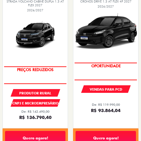
STRADA VOLCANO CABINE DUPLA 1.3 AT
CRONOS DRIVE 1.3 AT FLEX 4P 2027
FLEX 2027
2026/2027
2026/2027
PREÇOS REDUZIDOS
OPORTUNIDADE
VENDAS PARA PCD
PRODUTOR RURAL
CNPJ E MICROEMPRESÁRIO
De: R$ 119.990,00
R$ 93.864,04
De: R$ 142.490,00
R$ 136.790,40
Quero agora!
Quero agora!