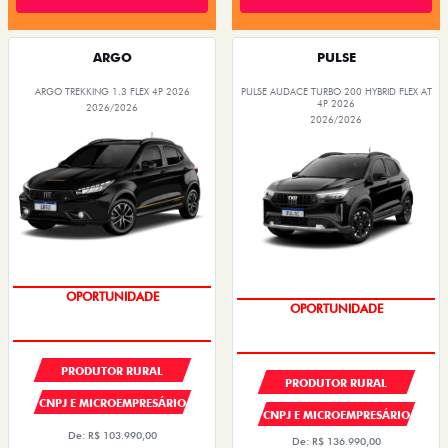
ARGO
PULSE
ARGO TREKKING 1.3 FLEX 4P 2026
PULSE AUDACE TURBO 200 HYBRID FLEX AT
4P 2026
2026/2026
2026/2026
PREÇOS REDUZIDOS
PREÇOS REDUZIDOS
PRODUTOR RURAL
PRODUTOR RURAL
CNPJ E MICROEMPRESÁRIO
CNPJ E MICROEMPRESÁRIO
De: R$ 103.990,00
De: R$ 136.990,00