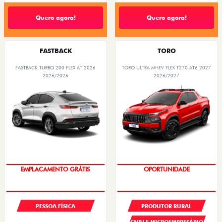
Quero agora!
Quero agora!
FASTBACK
TORO
FASTBACK TURBO 200 FLEX AT 2026
TORO ULTRA MHEV FLEX T270 AT6 2027
2026/2026
2026/2027
OPORTUNIDADE
PREÇOS REDUZIDOS
PESSOA FÍSICA
PRODUTOR RURAL