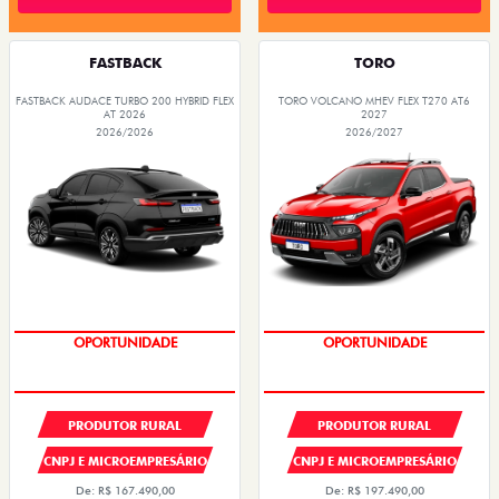
FASTBACK
TORO
FASTBACK AUDACE TURBO 200 HYBRID FLEX
TORO VOLCANO MHEV FLEX T270 AT6
AT 2026
2027
2026/2026
2026/2027
PREÇOS REDUZIDOS
PREÇOS REDUZIDOS
PRODUTOR RURAL
PRODUTOR RURAL
CNPJ E MICROEMPRESÁRIO
CNPJ E MICROEMPRESÁRIO
De: R$ 167.490,00
De: R$ 197.490,00