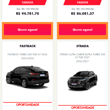
TAXISTA
TAXISTA
De: R$ 125.990,00
De: R$ 103.990,00
R$ 94.781,70
R$ 86.081,37
Quero agora!
Quero agora!
FASTBACK
STRADA
FASTBACK TURBO 200 FLEX AT 2026
STRADA ULTRA CABINE DUPLA TURBO 200
AT FLEX 2027
2026/2026
2026/2027
PREÇOS REDUZIDOS
PREÇOS REDUZIDOS