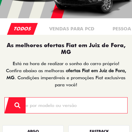
TODOS
VENDAS PARA PCD
PESSOA 
As melhores ofertas Fiat em Juiz de Fora,
MG
Está na hora de realizar o sonho do carro próprio!
Confira abaixo as melhoras
ofertas Fiat em Juiz de Fora,
MG
. Condições imperdíveis e promoções Fiat exclusivas
para você!
ARGO
FASTBACK