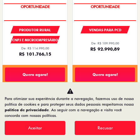
PREÇOS REDUZIDOS
PREÇOS REDUZIDOS
PRODUTOR RURAL
VENDAS PARA PCD
CNPJ E MICROEMPRESÁRIO
De: R$ 109.990,00
De: R$ 114.990,00
R$ 92.990,89
R$ 101.766,15
Quero agora!
Quero agora!
PULSE ABARTH
MOBI
Para otimizar sua experiência durante a navegação, fazemos uso de nossa
política de cookies e para proteger seus dados pessoais respeitamos nossa
PULSE ABARTH TURBO 270 FLEX AT 4P 2026
MOBI LIKE 1.0 2026
política de privacidade
. Ao seguir com a navegação e visita você
2026/2026
2026/2026
concorda com nossas políticas.
Aceitar
Recusar