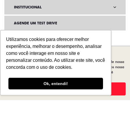
INSTITUCIONAL
AGENDE UM TEST DRIVE
Utilizamos cookies para oferecer melhor
experiência, melhorar o desempenho, analisar
como você interage em nosso site e
personalizar conteúdo. Ao utilizar este site, você
Para otimizar sua experiência durante a navegação, fazemos uso de nossa
política de cookies e para proteger seus dados pessoais respeitamos nossa
concorda com o uso de cookies.
política de privacidade
. Ao seguir com a navegação e visita você
concorda com nossas políticas.
Ok, entendi!
Aceitar
Recusar
Home
Novos
Desacelere. Seu bem maior é a vida.