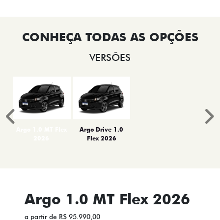
VERSÕES
Anterior
P
Argo 1.0 MT Flex
Argo Drive 1.0
2026
Flex 2026
Argo 1.0 MT Flex 2026
a partir de R$ 95.990,00