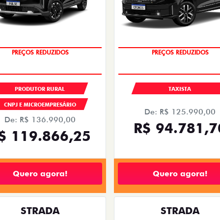
OPORTUNIDADE
OPORTUNIDADE
PRODUTOR RURAL
TAXISTA
CNPJ E MICROEMPRESÁRIO
De: R$ 125.990,00
De: R$ 136.990,00
R$ 94.781,7
$ 119.866,25
Quero agora!
Quero agora!
STRADA
STRADA