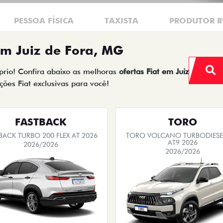
PESSOA FÍSICA
TAXISTA
PRODUTOR R
em Juiz de Fora, MG
óprio! Confira abaixo as melhoras
ofertas Fiat em Juiz
ões Fiat exclusivas para você!
FASTBACK
TORO
BACK TURBO 200 FLEX AT 2026
TORO VOLCANO TURBODIESEL
AT9 2026
2026/2026
2026/2026