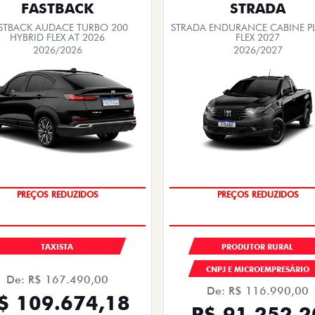
FASTBACK
STRADA
STBACK AUDACE TURBO 200
STRADA ENDURANCE CABINE PL
HYBRID FLEX AT 2026
FLEX 2027
2026/2026
2026/2027
OPORTUNIDADE
OPORTUNIDADE
TAXISTA
PRODUTOR RURAL
CNPJ E MICROEMPRESÁRIO
De: R$ 167.490,00
De: R$ 116.990,00
$ 109.674,18
R$ 91.252,2