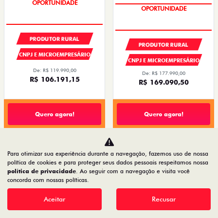
PREÇOS REDUZIDOS
PREÇOS REDUZIDOS
PRODUTOR RURAL
PRODUTOR RURAL
CNPJ E MICROEMPRESÁRIO
CNPJ E MICROEMPRESÁRIO
De: R$ 119.990,00
De: R$ 177.990,00
R$ 106.191,15
R$ 169.090,50
Quero agora!
Quero agora!
CRONOS
CRONOS
Para otimizar sua experiência durante a navegação, fazemos uso de nossa
política de cookies e para proteger seus dados pessoais respeitamos nossa
CRONOS DRIVE 1.3 FLEX 4P 2027
CRONOS DRIVE 1.0 FLEX 4P 2027
política de privacidade
. Ao seguir com a navegação e visita você
2026/2027
2026/2027
concorda com nossas políticas.
Aceitar
Recusar