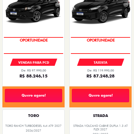
PREÇOS REDUZIDOS
PREÇOS REDUZIDOS
VENDAS PARA PCD
TAXISTA
De: R$ 97.990,00
De: R$ 119.990,00
R$ 88.246,15
R$ 87.248,28
Quero agora!
Quero agora!
TORO
STRADA
TORO RANCH TURBODIESEL 4x4 AT9 2027
STRADA VOLCANO CABINE DUPLA 1.3 AT
FLEX 2027
2026/2027