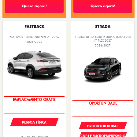
Quero agora!
Quero agora!
FASTBACK
STRADA
FASTBACK TURBO 200 FLEX AT 2026
STRADA ULTRA CABINE DUPLA TURBO 200
AT FLEX 2027
2026/2026
2026/2027
OPORTUNIDADE
PREÇOS REDUZIDOS
PESSOA FÍSICA
PRODUTOR RURAL
CNPJ E MICROEMPRESÁRIO