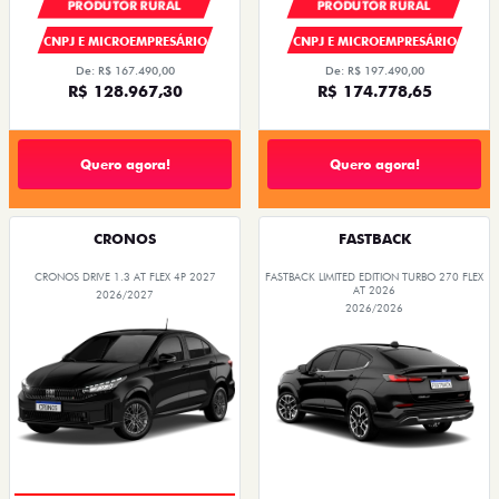
PRODUTOR RURAL
PRODUTOR RURAL
CNPJ E MICROEMPRESÁRIO
CNPJ E MICROEMPRESÁRIO
De: R$ 167.490,00
De: R$ 197.490,00
R$ 128.967,30
R$ 174.778,65
Quero agora!
Quero agora!
CRONOS
FASTBACK
CRONOS DRIVE 1.3 AT FLEX 4P 2027
FASTBACK LIMITED EDITION TURBO 270 FLEX
AT 2026
2026/2027
2026/2026