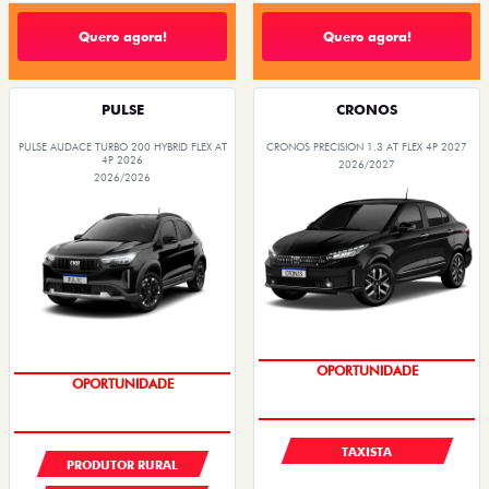
Quero agora!
Quero agora!
PULSE
CRONOS
PULSE AUDACE TURBO 200 HYBRID FLEX AT
CRONOS PRECISION 1.3 AT FLEX 4P 2027
4P 2026
2026/2027
2026/2026
PREÇOS REDUZIDOS
PREÇOS REDUZIDOS
TAXISTA
PRODUTOR RURAL