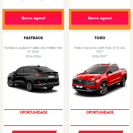
Quero agora!
Quero agora!
FASTBACK
TORO
FASTBACK AUDACE TURBO 200 HYBRID FLEX
TORO VOLCANO MHEV FLEX T270 AT6
AT 2026
2027
2026/2026
2026/2027
PREÇOS REDUZIDOS
PREÇOS REDUZIDOS