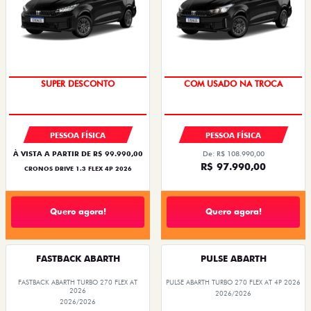
BÔNUS DE ATÉ R$ 14 MIL
SUPER DESCONTO
PESSOA FÍSICA
PESSOA FÍSICA
À VISTA A PARTIR DE R$ 99.990,00
De: R$ 108.990,00
R$ 97.990,00
CRONOS DRIVE 1.3 FLEX 4P 2026
Quero agora!
Quero agora!
FASTBACK ABARTH
PULSE ABARTH
FASTBACK ABARTH TURBO 270 FLEX AT
PULSE ABARTH TURBO 270 FLEX AT 4P 2026
2026
2026/2026
2026/2026