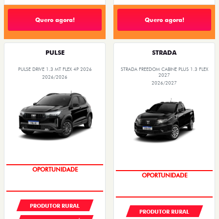
Quero agora!
Quero agora!
PULSE
STRADA
PULSE DRIVE 1.3 MT FLEX 4P 2026
STRADA FREEDOM CABINE PLUS 1.3 FLEX
2027
2026/2026
2026/2027
PREÇOS REDUZIDOS
PREÇOS REDUZIDOS
PRODUTOR RURAL
PRODUTOR RURAL