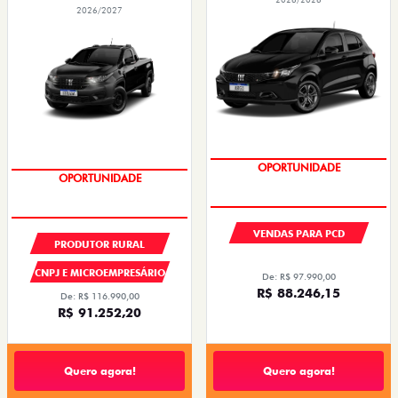
2026/2027
PREÇOS REDUZIDOS
PREÇOS REDUZIDOS
VENDAS PARA PCD
PRODUTOR RURAL
CNPJ E MICROEMPRESÁRIO
De: R$ 97.990,00
R$ 88.246,15
De: R$ 116.990,00
R$ 91.252,20
Quero agora!
Quero agora!