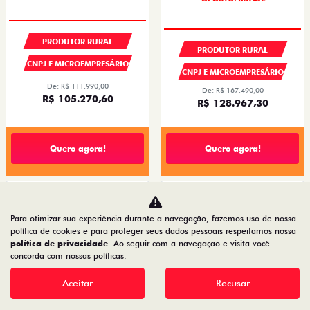
PRODUTOR RURAL
PRODUTOR RURAL
CNPJ E MICROEMPRESÁRIO
CNPJ E MICROEMPRESÁRIO
De: R$ 111.990,00
De: R$ 167.490,00
R$ 105.270,60
R$ 128.967,30
Quero agora!
Quero agora!
TORO
CRONOS
Para otimizar sua experiência durante a navegação, fazemos uso de nossa
TORO VOLCANO MHEV FLEX T270 AT6
CRONOS DRIVE 1.3 AT FLEX 4P 2027
2027
política de cookies e para proteger seus dados pessoais respeitamos nossa
2026/2027
2026/2027
política de privacidade
. Ao seguir com a navegação e visita você
concorda com nossas políticas.
Aceitar
Recusar