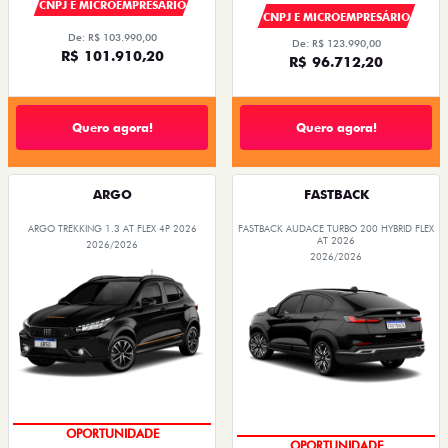
CNPJ E MICROEMPRESÁRIO
CNPJ E MICROEMPRESÁRIO
De: R$ 103.990,00
De: R$ 123.990,00
R$ 101.910,20
R$ 96.712,20
Quero agora!
Quero agora!
ARGO
FASTBACK
ARGO TREKKING 1.3 AT FLEX 4P 2026
FASTBACK AUDACE TURBO 200 HYBRID FLEX
AT 2026
2026/2026
2026/2026
PREÇOS REDUZIDOS
PREÇOS REDUZIDOS