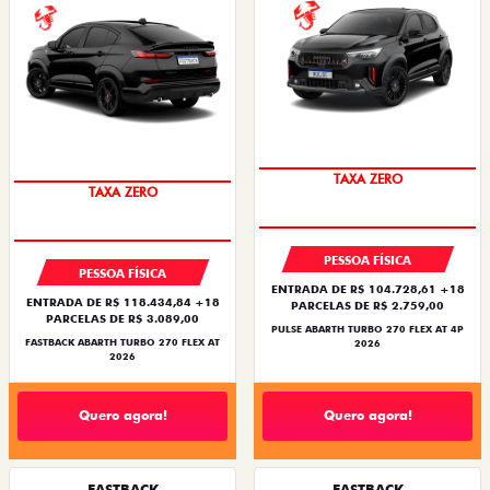
SAIA DE FIAT 0KM
SAIA DE FIAT 0KM
PESSOA FÍSICA
PESSOA FÍSICA
ENTRADA DE R$ 104.728,61 +18
ENTRADA DE R$ 118.434,84 +18
PARCELAS DE R$ 2.759,00
PARCELAS DE R$ 3.089,00
PULSE ABARTH TURBO 270 FLEX AT 4P
FASTBACK ABARTH TURBO 270 FLEX AT
2026
2026
Quero agora!
Quero agora!
FASTBACK
FASTBACK