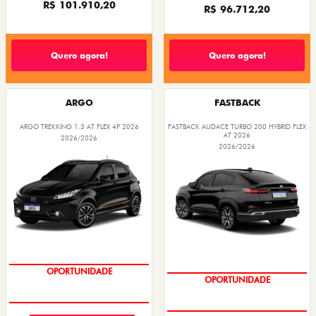
R$ 101.910,20
R$ 96.712,20
Quero agora!
Quero agora!
ARGO
FASTBACK
ARGO TREKKING 1.3 AT FLEX 4P 2026
FASTBACK AUDACE TURBO 200 HYBRID FLEX
AT 2026
2026/2026
2026/2026
PREÇOS REDUZIDOS
PREÇOS REDUZIDOS