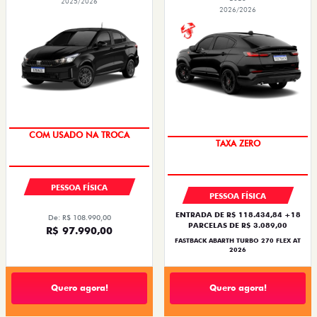
2025/2026
2026/2026
SUPER DESCONTO
SAIA DE FIAT 0KM
PESSOA FÍSICA
PESSOA FÍSICA
ENTRADA DE R$ 118.434,84 +18
De: R$ 108.990,00
PARCELAS DE R$ 3.089,00
R$ 97.990,00
FASTBACK ABARTH TURBO 270 FLEX AT
2026
Quero agora!
Quero agora!