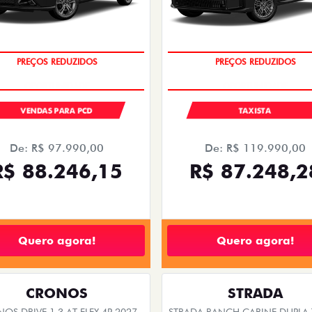
O DRIVE 1.3 AT FLEX 4P 2026
STRADA RANCH CABINE DUPLA
200 AT FLEX 2027
2026/2026
2026/2027
EMPLACAMENTO GRÁTIS
EMPLACAMENTO GRÁTIS
PESSOA FÍSICA
PESSOA FÍSICA
De: R$ 110.980,00
De: R$ 156.280,00
R$ 99.990,00
R$ 136.990,