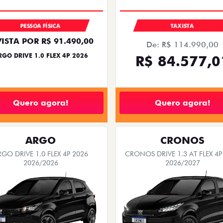
EMPLACAMENTO GRÁTIS
EMPLACAMENTO GRÁTIS
PESSOA FÍSICA
PESSOA FÍSICA
De: R$ 109.980,00
De: R$ 119.990,00
R$ 97.990,00
R$ 114.990,
Quero agora!
Quero agora!
ARGO
STRADA