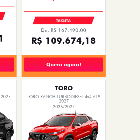
EMPLACAMENTO GRÁTIS
PESSOA FÍSICA
De: R$ 104.980,00
00
R$ 99.990,00
Quero agora!
FASTBACK