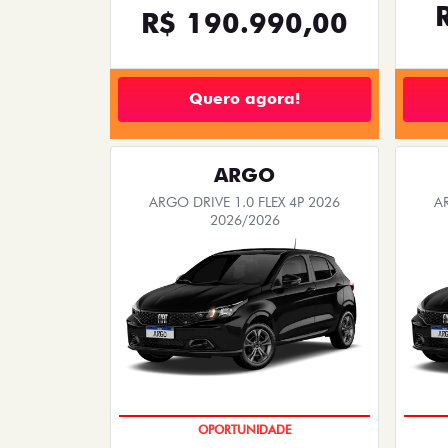
TODOS
PESSOA FÍSICA
As melhores ofertas Fiat 
Está na hora de realizar o sonho do carro pr
de Fora, MG
. Condições imperdíveis e promoç
FASTBACK
FASTBACK TURBO 200 FLEX AT 2026
ARG
2026/2026