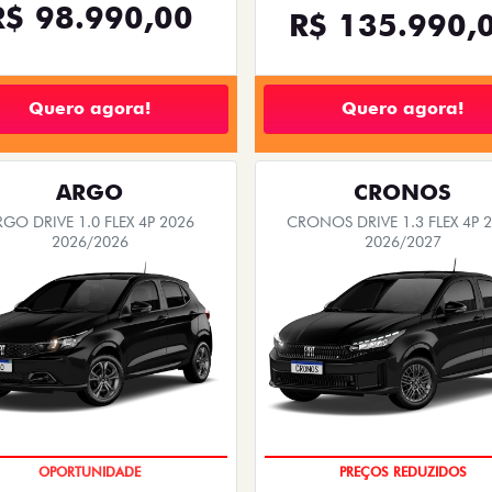
TAXISTA
PRODUTOR RURAL
CNPJ E MICR
em Juiz de Fora, MG
óprio! Confira abaixo as melhoras
ofertas Fiat em Juiz
ões Fiat exclusivas para você!
ARGO
FASTBACK
O DRIVE 1.3 AT FLEX 4P 2026
FASTBACK TURBO 200 FLEX AT
2026/2026
2026/2026