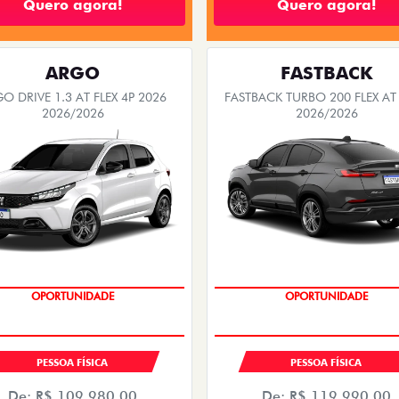
ARGO
FASTBACK
O DRIVE 1.3 AT FLEX 4P 2026
FASTBACK TURBO 200 FLEX AT
2026/2026
2026/2026
EMPLACAMENTO GRÁTIS
EMPLACAMENTO GRÁTIS
PESSOA FÍSICA
PESSOA FÍSICA
De: R$ 109.980,00
De: R$ 119.990,00
R$ 97.990,00
R$ 114.990,