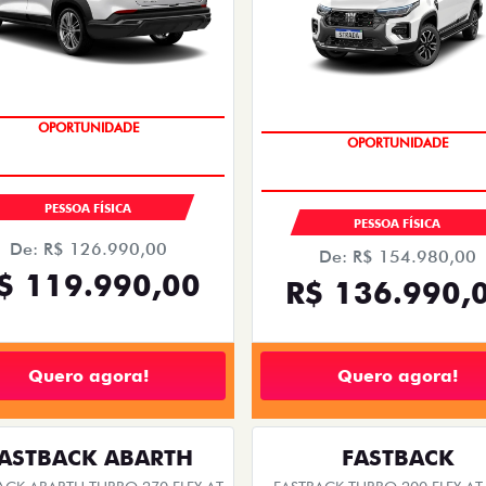
EMPLACAMENTO GRÁTIS
EMPLACAMENTO GRÁTIS
PESSOA FÍSICA
PESSOA FÍSICA
De: R$ 126.990,00
De: R$ 154.980,00
$ 119.990,00
R$ 136.990,
Quero agora!
Quero agora!
ASTBACK ABARTH
FASTBACK
ACK ABARTH TURBO 270 FLEX AT
FASTBACK TURBO 200 FLEX AT
2026
2026/2026
2026/2026