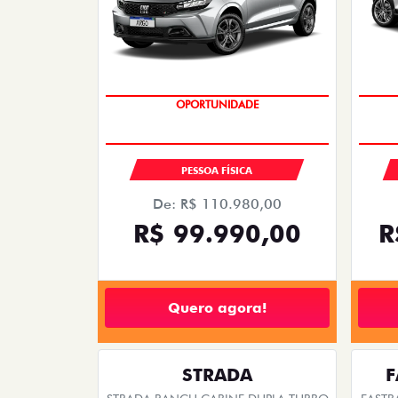
EMPLACAMENTO GRÁTIS
PESSOA FÍSICA
De: R$ 110.980,00
R$ 99.990,00
R
Quero agora!
STRADA
F
STRADA RANCH CABINE DUPLA TURBO
FASTB
200 AT FLEX 2027
2026/2027