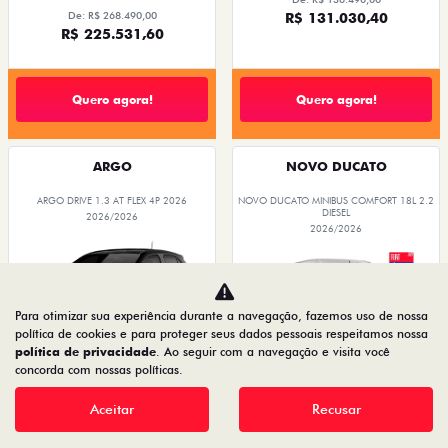
De: R$ 268.490,00
R$ 131.030,40
R$ 225.531,60
Quero agora!
Quero agora!
ARGO
NOVO DUCATO
ARGO DRIVE 1.3 AT FLEX 4P 2026
NOVO DUCATO MINIBUS COMFORT 18L 2.2
DIESEL
2026/2026
2026/2026
Para otimizar sua experiência durante a navegação, fazemos uso de nossa
política de cookies e para proteger seus dados pessoais respeitamos nossa
política de privacidade
. Ao seguir com a navegação e visita você
concorda com nossas políticas.
PREÇOS REDUZIDOS
Aceitar
Recusar
PREÇOS REDUZIDOS