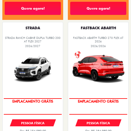
Quero agora!
Quero agora!
STRADA
FASTBACK ABARTH
STRADA RANCH CABINE DUPLA TURBO 200
FASTBACK ABARTH TURBO 270 FLEX AT
AT FLEX 2027
2026
2026/2027
2026/2026
OPORTUNIDADE
OPORTUNIDADE
PESSOA FÍSICA
PESSOA FÍSICA
De: R$ 154.980,00
De: R$ 184.980,00