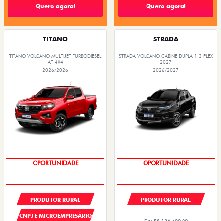
Quero agora!
Quero agora!
TITANO
STRADA
TITANO VOLCANO MULTIJET TURBODIESEL
STRADA VOLCANO CABINE DUPLA 1.3 FLEX
AT 4X4
2027
2026/2026
2026/2027
PREÇOS REDUZIDOS
PREÇOS REDUZIDOS
PRODUTOR RURAL
PRODUTOR RURAL
CNPJ E MICROEMPRESÁRIO
De: R$ 136.490,00