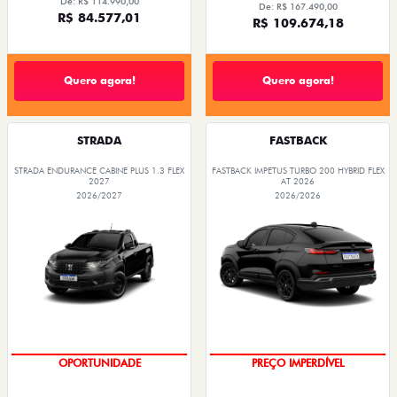
De: R$ 114.990,00
De: R$ 167.490,00
R$ 84.577,01
R$ 109.674,18
Quero agora!
Quero agora!
STRADA
FASTBACK
STRADA ENDURANCE CABINE PLUS 1.3 FLEX
FASTBACK IMPETUS TURBO 200 HYBRID FLEX
2027
AT 2026
2026/2027
2026/2026
PREÇOS REDUZIDOS
OPORTUNIDADE