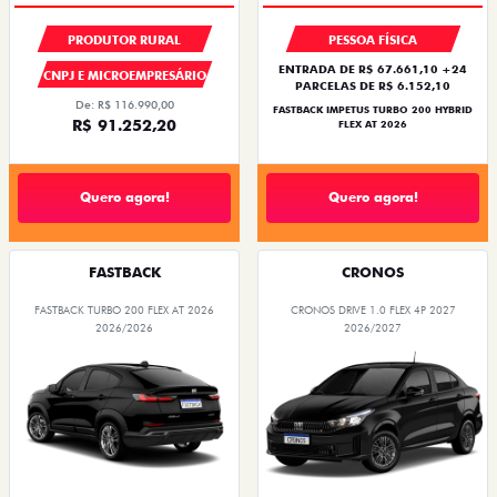
PRODUTOR RURAL
PESSOA FÍSICA
ENTRADA DE R$ 67.661,10 +24
CNPJ E MICROEMPRESÁRIO
PARCELAS DE R$ 6.152,10
De: R$ 116.990,00
FASTBACK IMPETUS TURBO 200 HYBRID
R$ 91.252,20
FLEX AT 2026
Quero agora!
Quero agora!
FASTBACK
CRONOS
FASTBACK TURBO 200 FLEX AT 2026
CRONOS DRIVE 1.0 FLEX 4P 2027
2026/2026
2026/2027