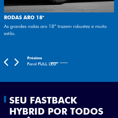
FAROL FULL LED
Tecnologia dos faróis tot
melhor luminosidade, maio
18” trazem robustez e muito
economia para você.
Previous
Next
SEU FASTBACK
HYBRID POR TODOS