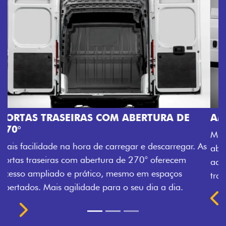
AMPLA ABERTURA DA PORTA LATERAL
Mais versatilidade para o seu carregamento. A ampla
abertura da porta lateral do Novo Ducato facilita o
acesso à carga, otimizando tempo e tornando o
trabalho mais eficiente, onde quer que você esteja.
Próximo
Previous
Next
TRANSFORMAÇÃO HOMOLOGADA