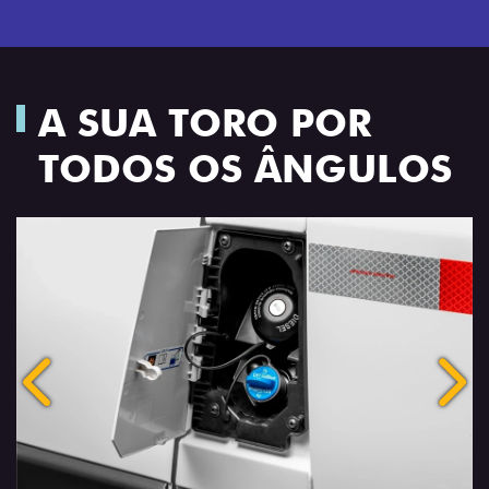
A SUA TORO POR
TODOS OS ÂNGULOS
Anterior
Próx