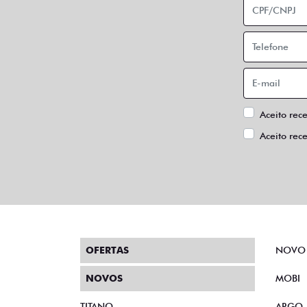
Aceito rec
Aceito rec
OFERTAS
NOVO
NOVOS
MOBI
TITANO
ARGO