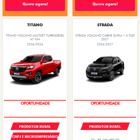
Quero agora!
Quero agora!
TITANO
STRADA
TITANO VOLCANO MULTIJET TURBODIESEL
STRADA VOLCANO CABINE DUPLA 1.3 FLEX
AT 4X4
2027
2026/2026
2026/2027
PREÇOS REDUZIDOS
PREÇOS REDUZIDOS
PRODUTOR RURAL
PRODUTOR RURAL
CNPJ E MICROEMPRESÁRIO
De: R$ 136.490,00