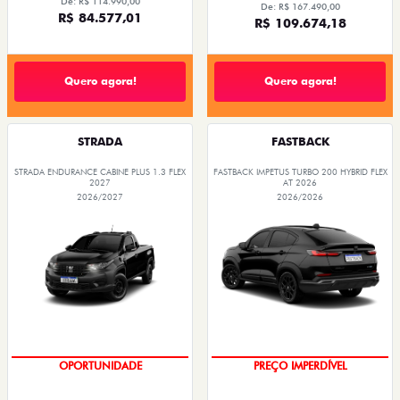
De: R$ 114.990,00
De: R$ 167.490,00
R$ 84.577,01
R$ 109.674,18
Quero agora!
Quero agora!
STRADA
FASTBACK
STRADA ENDURANCE CABINE PLUS 1.3 FLEX
FASTBACK IMPETUS TURBO 200 HYBRID FLEX
2027
AT 2026
2026/2027
2026/2026
PREÇOS REDUZIDOS
OPORTUNIDADE