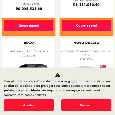
De: R$ 268.490,00
R$ 131.030,40
R$ 225.531,60
Quero agora!
Quero agora!
ARGO
NOVO DUCATO
ARGO DRIVE 1.3 AT FLEX 4P 2026
NOVO DUCATO MINIBUS COMFORT 18L 2.2
DIESEL
2026/2026
2026/2026
Para otimizar sua experiência durante a navegação, fazemos uso de nossa
política de cookies e para proteger seus dados pessoais respeitamos nossa
política de privacidade
. Ao seguir com a navegação e visita você
concorda com nossas políticas.
PREÇOS REDUZIDOS
Aceitar
Recusar
PREÇOS REDUZIDOS