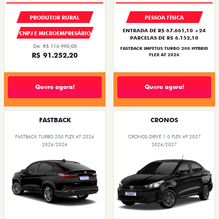
PRODUTOR RURAL
PESSOA FÍSICA
ENTRADA DE R$ 67.661,10 +24
CNPJ E MICROEMPRESÁRIO
PARCELAS DE R$ 6.152,10
De: R$ 116.990,00
FASTBACK IMPETUS TURBO 200 HYBRID
R$ 91.252,20
FLEX AT 2026
Quero agora!
Quero agora!
FASTBACK
CRONOS
FASTBACK TURBO 200 FLEX AT 2026
CRONOS DRIVE 1.0 FLEX 4P 2027
2026/2026
2026/2027