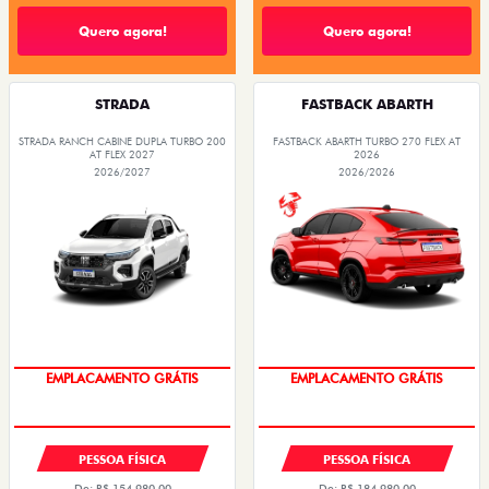
Quero agora!
Quero agora!
STRADA
FASTBACK ABARTH
STRADA RANCH CABINE DUPLA TURBO 200
FASTBACK ABARTH TURBO 270 FLEX AT
AT FLEX 2027
2026
2026/2027
2026/2026
OPORTUNIDADE
OPORTUNIDADE
PESSOA FÍSICA
PESSOA FÍSICA
De: R$ 154.980,00
De: R$ 184.980,00