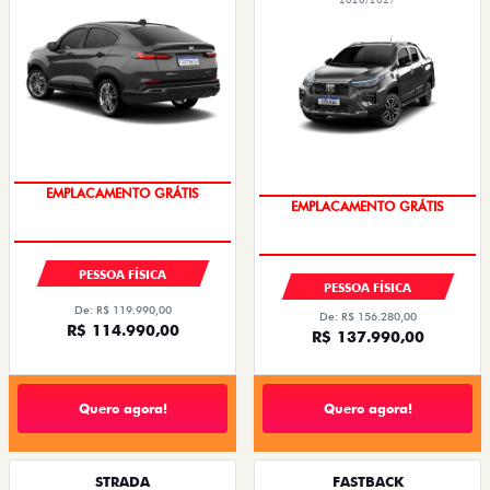
FASTBACK AUDACE TURBO 200 HYBRID FLEX
FASTBACK TURBO 200 FLEX AT 2026
AT 2026
2026/2026
2026/2026
OPORTUNIDADE
OPORTUNIDADE
EMPLACAMENTO GRÁTIS
EMPLACAMENTO GRÁTIS
PESSOA FÍSICA
PESSOA FÍSICA
De: R$ 126.990,00
De: R$ 170.480,00
R$ 119.990,00
R$ 135.990,00
Quero agora!
Quero agora!