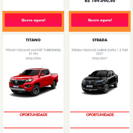
De: R$ 114.990,00
De: R$ 167.490,00
R$ 84.577,01
R$ 109.674,18
Quero agora!
Quero agora!
STRADA
FASTBACK
STRADA ENDURANCE CABINE PLUS 1.3 FLEX
FASTBACK IMPETUS TURBO 200 HYBRID FLEX
2027
AT 2026
2026/2027
2026/2026
PREÇOS REDUZIDOS
OPORTUNIDADE
OPORTUNIDADE
PREÇO IMPERDÍVEL