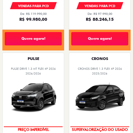
OPORTUNIDADE
OPORTUNIDADE
EMPLACAMENTO GRÁTIS
EMPLACAMENTO GRÁTIS
PESSOA FÍSICA
PESSOA FÍSICA
De: R$ 119.990,00
De: R$ 104.980,00
R$ 114.990,00
R$ 99.990,00
Quero agora!
Quero agora!
CRONOS
STRADA
CRONOS DRIVE 1.3 FLEX 4P 2026
STRADA RANCH CABINE DUPLA TURBO 200
AT FLEX 2027
2025/2026
2026/2027