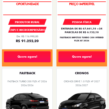
TODOS
PESSOA FÍSICA
TAXISTA
As melhores ofertas Fiat em Juiz de Fora,
MG
Está na hora de realizar o sonho do carro próprio!
Confira abaixo as melhoras
ofertas Fiat em Juiz de Fora,
MG
. Condições imperdíveis e promoções Fiat exclusivas
para você!
ARGO
FASTBACK