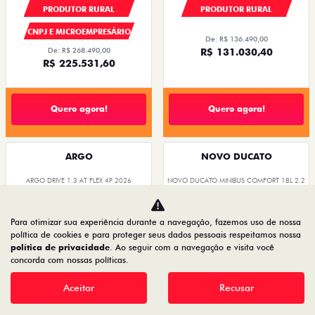
PRODUTOR RURAL
PESSOA FÍSICA
ENTRADA DE R$ 67.661,10 +24
CNPJ E MICROEMPRESÁRIO
PARCELAS DE R$ 6.152,10
De: R$ 116.990,00
FASTBACK IMPETUS TURBO 200 HYBRID
R$ 91.252,20
FLEX AT 2026
Quero agora!
Quero agora!
FASTBACK
CRONOS
FASTBACK TURBO 200 FLEX AT 2026
CRONOS DRIVE 1.0 FLEX 4P 2027
2026/2026
2026/2027
Para otimizar sua experiência durante a navegação, fazemos uso de nossa
política de cookies e para proteger seus dados pessoais respeitamos nossa
política de privacidade
. Ao seguir com a navegação e visita você
concorda com nossas políticas.
Aceitar
Recusar