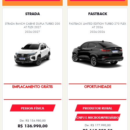
Quero agora!
Quero agora!
CRONOS
FASTBACK
CRONOS DRIVE 1.3 FLEX 4P 2027
FASTBACK AUDACE TURBO 200 HYBRID FLEX
AT 2026
2026/2027
2026/2026
PREÇOS REDUZIDOS
PREÇOS REDUZIDOS
OPORTUNIDADE
OPORTUNIDADE
TAXISTA
TAXISTA