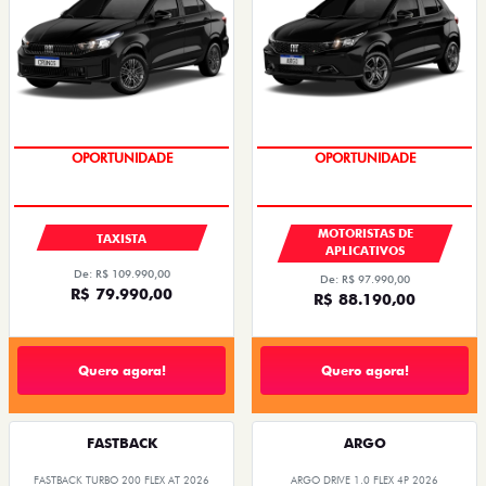
STRADA
FASTBACK
STRADA RANCH CABINE DUPLA TURBO 200
FASTBACK TURBO 200 FLEX AT 2026
AT FLEX 2027
2026/2026
2026/2027
OPORTUNIDADE
OPORTUNIDADE
EMPLACAMENTO GRÁTIS
EMPLACAMENTO GRÁTIS
PESSOA FÍSICA
PESSOA FÍSICA
De: R$ 126.990,00
De: R$ 154.980,00
R$ 119.990,00
R$ 136.990,00