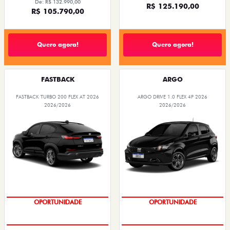
EMPLACAMENTO GRÁTIS
EMPLACAMENTO GRÁTIS
PESSOA FÍSICA
PESSOA FÍSICA
De: R$ 204.980,00
De: R$ 109.980,00
R$ 180.990,00
R$ 97.990,00
Quero agora!
Quero agora!
FASTBACK
PULSE
FASTBACK TURBO 200 FLEX AT 2026
PULSE DRIVE 1.3 MT FLEX 4P 2026
2026/2026
2026/2026