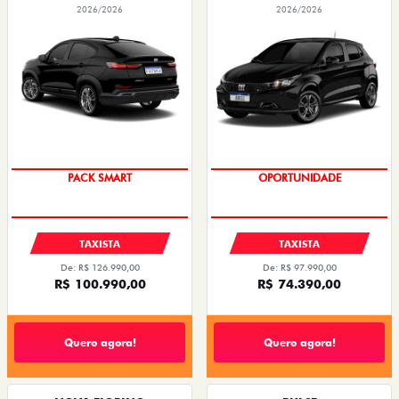
Quero agora!
Quero agora!
STRADA
FASTBACK ABARTH
STRADA RANCH CABINE DUPLA TURBO 200
FASTBACK ABARTH TURBO 270 FLEX AT
AT FLEX 2027
2026
2026/2027
2026/2026
OPORTUNIDADE
OPORTUNIDADE
EMPLACAMENTO GRÁTIS
EMPLACAMENTO GRÁTIS
PESSOA FÍSICA
PESSOA FÍSICA
De: R$ 154.980,00
De: R$ 184.980,00