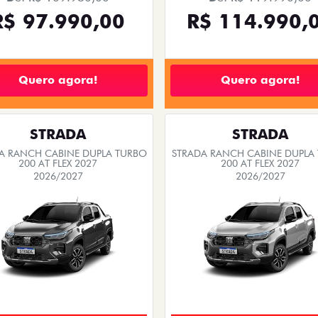
TAXISTA
PRODUTOR RURAL
CNPJ E MICR
em Juiz de Fora, MG
óprio! Confira abaixo as melhoras
ofertas Fiat em Juiz
ões Fiat exclusivas para você!
FASTBACK
STRADA
BACK TURBO 200 FLEX AT 2026
STRADA RANCH CABINE DUPLA
200 AT FLEX 2027
2026/2026
2026/2027