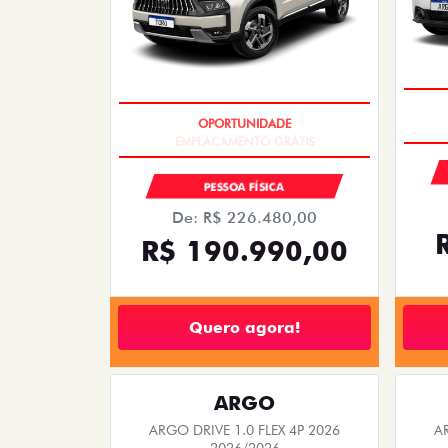
STRADA
F
STRADA RANCH CABINE DUPLA TURBO
FASTB
200 AT FLEX 2027
2026/2027
OPORTUNIDADE
PESSOA FÍSICA
De: R$ 154.980,00
R$ 136.990,00
R