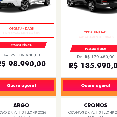
ASTBACK ABARTH
FASTBACK
ACK ABARTH TURBO 270 FLEX AT
FASTBACK TURBO 200 FLEX AT
2026
2026/2026
2026/2026
PESSOA FÍSICA
PESSOA FÍSICA
De: R$ 119.990,00
De: R$ 184.980,00
R$ 114.990,
$ 160.990,00