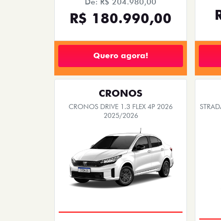
TODOS
PESSOA FÍSICA
As melhores ofertas Fiat 
Está na hora de realizar o sonho do carro pr
de Fora, MG
. Condições imperdíveis e promoç
ARGO
ARGO DRIVE 1.3 AT FLEX 4P 2026
FAST
2026/2026