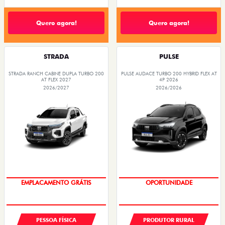
STRADA
PULSE
STRADA RANCH CABINE DUPLA TURBO 200
PULSE AUDACE TURBO 200 HYBRID FLEX AT
AT FLEX 2027
4P 2026
2026/2027
2026/2026
OPORTUNIDADE
PREÇOS REDUZIDOS
PESSOA FÍSICA
PRODUTOR RURAL
CNPJ E MICROEMPRESÁRIO
De: R$ 154.980,00
R$ 135.990,00
De: R$ 136.990,00