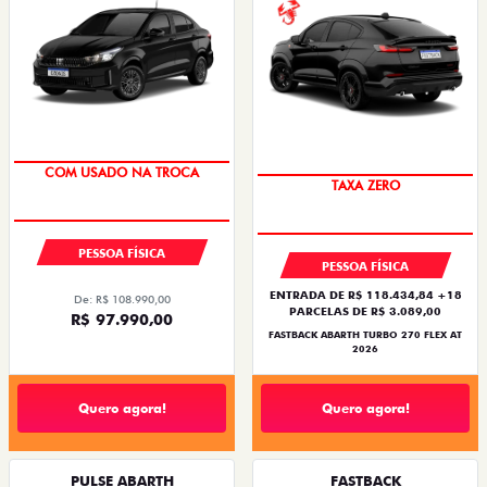
SUPER DESCONTO
SAIA DE FIAT 0KM
PESSOA FÍSICA
PESSOA FÍSICA
ENTRADA DE R$ 118.434,84 +18
De: R$ 108.990,00
PARCELAS DE R$ 3.089,00
R$ 97.990,00
FASTBACK ABARTH TURBO 270 FLEX AT
2026
Quero agora!
Quero agora!
PULSE ABARTH
FASTBACK
PULSE ABARTH TURBO 270 FLEX AT 4P 2026
FASTBACK TURBO 200 FLEX AT 2026
2026/2026
2026/2026