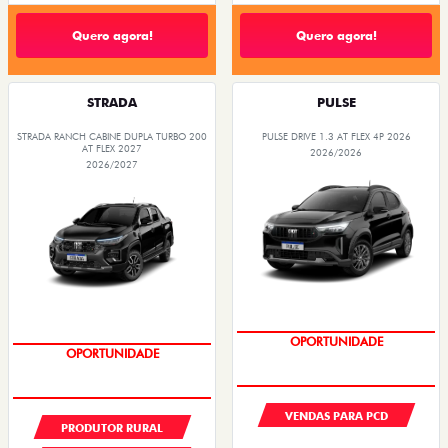
STRADA
PULSE
STRADA RANCH CABINE DUPLA TURBO 200
PULSE DRIVE 1.3 AT FLEX 4P 2026
AT FLEX 2027
2026/2026
2026/2027
PREÇOS REDUZIDOS
PREÇOS REDUZIDOS
VENDAS PARA PCD
PRODUTOR RURAL
CNPJ E MICROEMPRESÁRIO
De: R$ 115.990,00
R$ 98.861,13
De: R$ 153.990,00