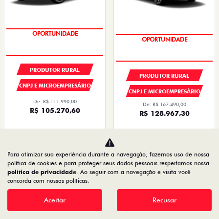
PREÇOS REDUZIDOS
PREÇOS REDUZIDOS
PRODUTOR RURAL
PRODUTOR RURAL
CNPJ E MICROEMPRESÁRIO
CNPJ E MICROEMPRESÁRIO
De: R$ 111.990,00
De: R$ 167.490,00
R$ 105.270,60
R$ 128.967,30
Quero agora!
Quero agora!
TORO
CRONOS
Para otimizar sua experiência durante a navegação, fazemos uso de nossa
política de cookies e para proteger seus dados pessoais respeitamos nossa
TORO VOLCANO MHEV FLEX T270 AT6
CRONOS DRIVE 1.3 AT FLEX 4P 2027
política de privacidade
. Ao seguir com a navegação e visita você
2027
2026/2027
concorda com nossas políticas.
2026/2027
Aceitar
Recusar