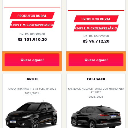
PRODUTOR RURAL
PRODUTOR RURAL
CNPJ E MICROEMPRESÁRIO
CNPJ E MICROEMPRESÁRIO
De: R$ 103.990,00
De: R$ 123.990,00
R$ 101.910,20
R$ 96.712,20
Quero agora!
Quero agora!
ARGO
FASTBACK
ARGO TREKKING 1.3 AT FLEX 4P 2026
FASTBACK AUDACE TURBO 200 HYBRID FLEX
AT 2026
2026/2026
2026/2026