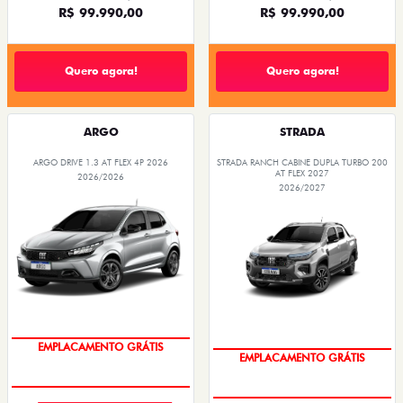
Quero agora!
Quero agora!
ARGO
STRADA
ARGO DRIVE 1.3 AT FLEX 4P 2026
STRADA RANCH CABINE DUPLA TURBO 200
AT FLEX 2027
2026/2026
2026/2027
OPORTUNIDADE
OPORTUNIDADE
PESSOA FÍSICA
PESSOA FÍSICA
De: R$ 110.980,00
De: R$ 156.280,00