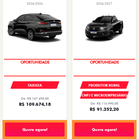
PREÇOS REDUZIDOS
PREÇOS REDUZIDOS
TAXISTA
PRODUTOR RURAL
CNPJ E MICROEMPRESÁRIO
De: R$ 167.490,00
R$ 109.674,18
De: R$ 116.990,00
R$ 91.252,20
Quero agora!
Quero agora!
ARGO
CRONOS