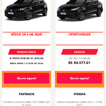
TAXA ZERO
PREÇOS REDUZIDOS
PESSOA FÍSICA
TAXISTA
À VISTA POR R$ 91.490,00
De: R$ 114.990,00
R$ 84.577,01
ARGO DRIVE 1.0 FLEX 4P 2026
Quero agora!
Quero agora!
FASTBACK
STRADA
FASTBACK AUDACE TURBO 200 HYBRID FLEX
STRADA ENDURANCE CABINE PLUS 1.3 FLEX
AT 2026
2027
2026/2026
2026/2027