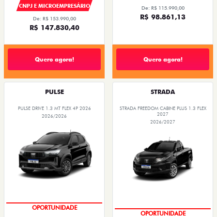
R$ 147.830,40
Quero agora!
Quero agora!
PULSE
STRADA
PULSE DRIVE 1.3 MT FLEX 4P 2026
STRADA FREEDOM CABINE PLUS 1.3 FLEX
2027
2026/2026
2026/2027
PREÇOS REDUZIDOS
PREÇOS REDUZIDOS