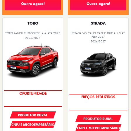
TORO
STRADA
TORO RANCH TURBODIESEL 4x4 AT9 2027
STRADA VOLCANO CABINE DUPLA 1.3 AT
FLEX 2027
2026/2027
2026/2027
PREÇOS REDUZIDOS
OPORTUNIDADE
PRODUTOR RURAL
PRODUTOR RURAL
CNPJ E MICROEMPRESÁRIO
CNPJ E MICROEMPRESÁRIO
De: R$ 238.490,00
De: R$ 142.490,00
R$ 200.331,60
R$ 136.790,40