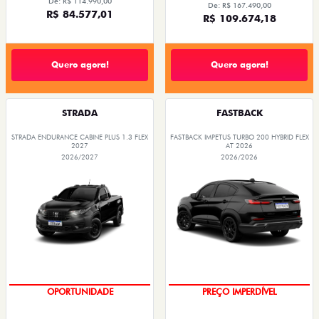
De: R$ 114.990,00
De: R$ 167.490,00
R$ 84.577,01
R$ 109.674,18
Quero agora!
Quero agora!
STRADA
FASTBACK
STRADA ENDURANCE CABINE PLUS 1.3 FLEX
FASTBACK IMPETUS TURBO 200 HYBRID FLEX
2027
AT 2026
2026/2027
2026/2026
PREÇOS REDUZIDOS
OPORTUNIDADE