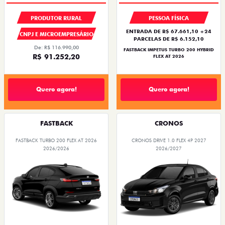
PRODUTOR RURAL
PESSOA FÍSICA
ENTRADA DE R$ 67.661,10 +24
CNPJ E MICROEMPRESÁRIO
PARCELAS DE R$ 6.152,10
De: R$ 116.990,00
FASTBACK IMPETUS TURBO 200 HYBRID
R$ 91.252,20
FLEX AT 2026
Quero agora!
Quero agora!
FASTBACK
CRONOS
FASTBACK TURBO 200 FLEX AT 2026
CRONOS DRIVE 1.0 FLEX 4P 2027
2026/2026
2026/2027