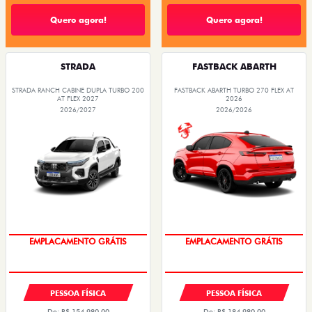
Quero agora!
Quero agora!
STRADA
FASTBACK ABARTH
STRADA RANCH CABINE DUPLA TURBO 200
FASTBACK ABARTH TURBO 270 FLEX AT
AT FLEX 2027
2026
2026/2027
2026/2026
OPORTUNIDADE
OPORTUNIDADE
PESSOA FÍSICA
PESSOA FÍSICA
De: R$ 154.980,00
De: R$ 184.980,00