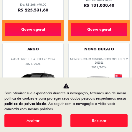
De: R$ 268.490,00
R$ 131.030,40
R$ 225.531,60
Quero agora!
Quero agora!
ARGO
NOVO DUCATO
ARGO DRIVE 1.3 AT FLEX 4P 2026
NOVO DUCATO MINIBUS COMFORT 18L 2.2
DIESEL
2026/2026
2026/2026
Para otimizar sua experiência durante a navegação, fazemos uso de nossa
política de cookies e para proteger seus dados pessoais respeitamos nossa
política de privacidade
. Ao seguir com a navegação e visita você
concorda com nossas políticas.
PREÇOS REDUZIDOS
Aceitar
Recusar
PREÇOS REDUZIDOS