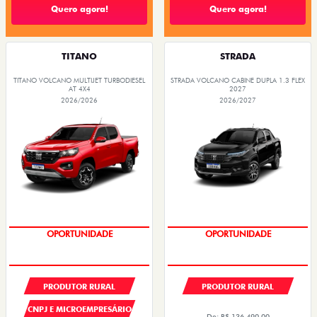
Quero agora!
Quero agora!
TITANO
STRADA
TITANO VOLCANO MULTIJET TURBODIESEL
STRADA VOLCANO CABINE DUPLA 1.3 FLEX
AT 4X4
2027
2026/2026
2026/2027
PREÇOS REDUZIDOS
PREÇOS REDUZIDOS
PRODUTOR RURAL
PRODUTOR RURAL
CNPJ E MICROEMPRESÁRIO
De: R$ 136.490,00