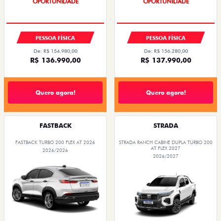
EMPLACAMENTO GRÁTIS
EMPLACAMENTO GRÁTIS
PESSOA FÍSICA
PESSOA FÍSICA
De: R$ 154.980,00
De: R$ 156.280,00
R$ 136.990,00
R$ 137.990,00
Quero agora!
Quero agora!
FASTBACK
STRADA
FASTBACK TURBO 200 FLEX AT 2026
STRADA RANCH CABINE DUPLA TURBO 200
AT FLEX 2027
2026/2026
2026/2027