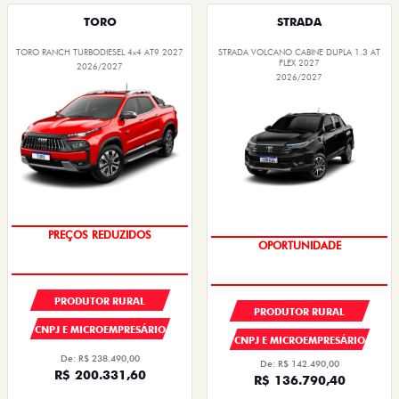
TORO
STRADA
TORO RANCH TURBODIESEL 4x4 AT9 2027
STRADA VOLCANO CABINE DUPLA 1.3 AT
FLEX 2027
2026/2027
2026/2027
OPORTUNIDADE
PREÇOS REDUZIDOS
PRODUTOR RURAL
PRODUTOR RURAL
CNPJ E MICROEMPRESÁRIO
CNPJ E MICROEMPRESÁRIO
De: R$ 238.490,00
De: R$ 142.490,00
R$ 200.331,60
R$ 136.790,40