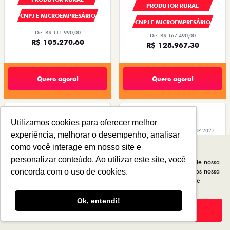
PRODUTOR RURAL
PRODUTOR RURAL
CNPJ E MICROEMPRESÁRIO
CNPJ E MICROEMPRESÁRIO
De: R$ 111.990,00
De: R$ 167.490,00
R$ 105.270,60
R$ 128.967,30
Quero agora!
Quero agora!
TORO
CRONOS
Utilizamos cookies para oferecer melhor
experiência, melhorar o desempenho, analisar
TORO VOLCANO MHEV FLEX T270 AT6
CRONOS DRIVE 1.3 AT FLEX 4P 2027
2027
2026/2027
como você interage em nosso site e
2026/2027
personalizar conteúdo. Ao utilizar este site, você
Para otimizar sua experiência durante a navegação, fazemos uso de nossa
política de cookies e para proteger seus dados pessoais respeitamos nossa
concorda com o uso de cookies.
política de privacidade
. Ao seguir com a navegação e visita você
concorda com nossas políticas.
Ok, entendi!
Aceitar
Recusar