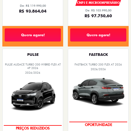
CNPJ E MICROEMPRESÁRIO
De: R$ 119.990,00
R$ 93.864,04
De: R$ 103.990,00
R$ 97.750,60
Quero agora!
Quero agora!
PULSE
FASTBACK
PULSE AUDACE TURBO 200 HYBRID FLEX AT
FASTBACK TURBO 200 FLEX AT 2026
4P 2026
2026/2026
2026/2026
EMPLACAMENTO GRÁTIS
OPORTUNIDADE