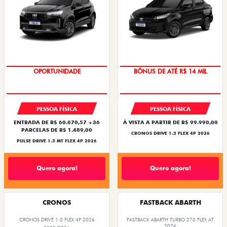
NOVA VERSÃO
SUPERVALORIZAÇÃO DO USADO
PESSOA FÍSICA
PESSOA FÍSICA
ENTRADA DE R$ 60.070,57 +36
À VISTA A PARTIR DE R$ 99.990,00
PARCELAS DE R$ 1.489,00
CRONOS DRIVE 1.3 FLEX 4P 2026
PULSE DRIVE 1.3 MT FLEX 4P 2026
Quero agora!
Quero agora!
CRONOS
FASTBACK ABARTH
CRONOS DRIVE 1.0 FLEX 4P 2026
FASTBACK ABARTH TURBO 270 FLEX AT
2026