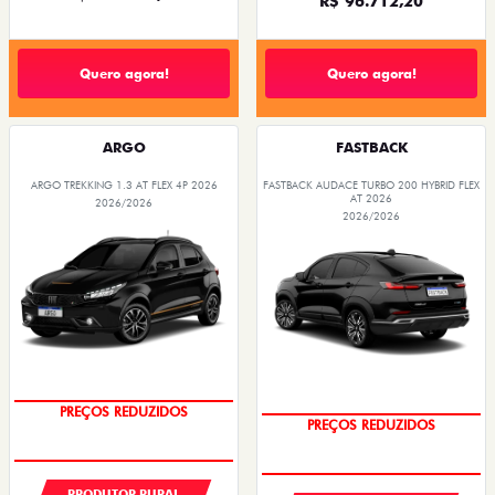
R$ 101.910,20
R$ 96.712,20
Quero agora!
Quero agora!
ARGO
FASTBACK
ARGO TREKKING 1.3 AT FLEX 4P 2026
FASTBACK AUDACE TURBO 200 HYBRID FLEX
AT 2026
2026/2026
2026/2026
OPORTUNIDADE
OPORTUNIDADE