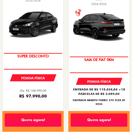
2025/2026
2026/2026
TAXA ZERO
PREÇO IMPERDÍVEL
PESSOA FÍSICA
PESSOA FÍSICA
ENTRADA DE R$ 118.434,84 +18
De: R$ 108.990,00
PARCELAS DE R$ 3.089,00
R$ 97.990,00
FASTBACK ABARTH TURBO 270 FLEX AT
2026
Quero agora!
Quero agora!