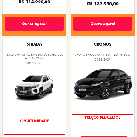
R$ 114.990,00
R$ 137.990,00
Quero agora!
Quero agora!
STRADA
CRONOS
STRADA RANCH CABINE DUPLA TURBO 200
CRONOS PRECISION 1.3 AT FLEX 4P 2027
AT FLEX 2027
2026/2027
2026/2027
OPORTUNIDADE
EMPLACAMENTO GRÁTIS