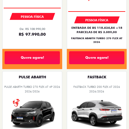
COM USADO NA TROCA
TAXA ZERO
TAXA ZERO
PREÇO IMPERDÍVEL
PESSOA FÍSICA
PESSOA FÍSICA
ENTRADA DE R$ 118.434,84 +18
De: R$ 108.990,00
PARCELAS DE R$ 3.089,00
R$ 97.990,00
FASTBACK ABARTH TURBO 270 FLEX AT
2026
Quero agora!
Quero agora!
PULSE ABARTH
FASTBACK
PULSE ABARTH TURBO 270 FLEX AT 4P 2026
FASTBACK TURBO 200 FLEX AT 2026
2026/2026
2026/2026