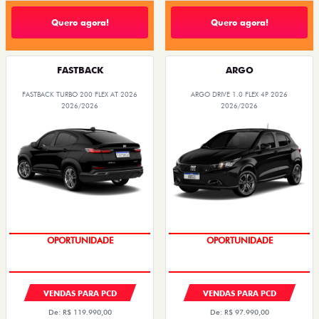
De: R$ 132.990,00
R$ 125.190,00
R$ 105.790,00
Quero agora!
Quero agora!
FASTBACK
ARGO
FASTBACK TURBO 200 FLEX AT 2026
ARGO DRIVE 1.0 FLEX 4P 2026
2026/2026
2026/2026
OPORTUNIDADE
PREÇOS REDUZIDOS
OPORTUNIDADE