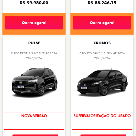
VENDAS PARA PCD
VENDAS PARA PCD
De: R$ 119.990,00
De: R$ 97.990,00
R$ 99.980,00
R$ 88.246,15
Quero agora!
Quero agora!
PULSE
CRONOS
PULSE DRIVE 1.3 MT FLEX 4P 2026
CRONOS DRIVE 1.3 FLEX 4P 2026
2026/2026
2025/2026
PREÇO IMPERDÍVEL
BÔNUS FIAT EXCLUSIVO