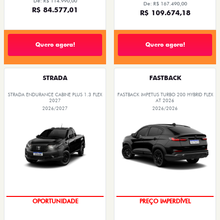
TAXISTA
TAXISTA
De: R$ 114.990,00
De: R$ 167.490,00
R$ 84.577,01
R$ 109.674,18
Quero agora!
Quero agora!
STRADA
FASTBACK
STRADA ENDURANCE CABINE PLUS 1.3 FLEX
FASTBACK IMPETUS TURBO 200 HYBRID FLEX
2027
AT 2026
2026/2027
2026/2026