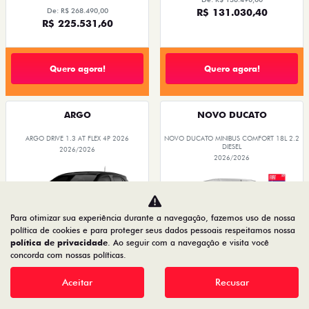
PRODUTOR RURAL
PRODUTOR RURAL
CNPJ E MICROEMPRESÁRIO
De: R$ 136.490,00
De: R$ 268.490,00
R$ 131.030,40
R$ 225.531,60
Quero agora!
Quero agora!
ARGO
NOVO DUCATO
ARGO DRIVE 1.3 AT FLEX 4P 2026
NOVO DUCATO MINIBUS COMFORT 18L 2.2
DIESEL
2026/2026
2026/2026
Para otimizar sua experiência durante a navegação, fazemos uso de nossa
política de cookies e para proteger seus dados pessoais respeitamos nossa
política de privacidade
. Ao seguir com a navegação e visita você
concorda com nossas políticas.
Aceitar
Recusar