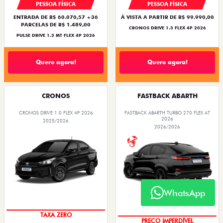
NOVA VERSÃO
SUPERVALORIZAÇÃO DO USADO
PESSOA FÍSICA
PESSOA FÍSICA
ENTRADA DE R$ 60.070,57 +36
À VISTA A PARTIR DE R$ 99.990,00
PARCELAS DE R$ 1.489,00
CRONOS DRIVE 1.3 FLEX 4P 2026
PULSE DRIVE 1.3 MT FLEX 4P 2026
Quero agora!
Quero agora!
CRONOS
FASTBACK ABARTH
CRONOS DRIVE 1.0 FLEX 4P 2026
FASTBACK ABARTH TURBO 270 FLEX AT
2026
2025/2026
2026/2026
WhatsApp