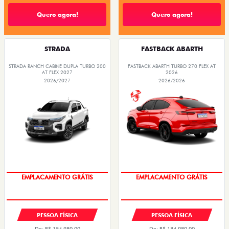
R$ 119.990,00
R$ 136.990,00
Quero agora!
Quero agora!
STRADA
FASTBACK ABARTH
STRADA RANCH CABINE DUPLA TURBO 200
FASTBACK ABARTH TURBO 270 FLEX AT
AT FLEX 2027
2026
2026/2027
2026/2026
OPORTUNIDADE
OPORTUNIDADE