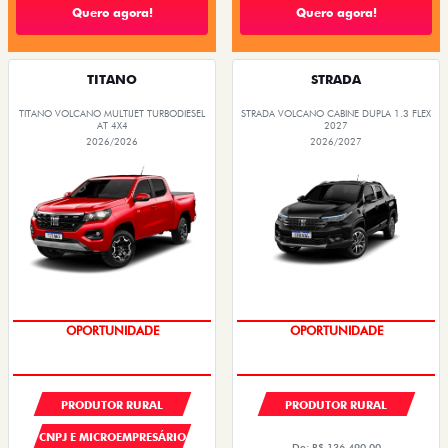
R$ 169.090,50
Quero agora!
Quero agora!
TITANO
STRADA
TITANO VOLCANO MULTIJET TURBODIESEL
STRADA VOLCANO CABINE DUPLA 1.3 FLEX
AT 4X4
2027
2026/2026
2026/2027
PREÇOS REDUZIDOS
PREÇOS REDUZIDOS
OPORTUNIDADE
OPORTUNIDADE