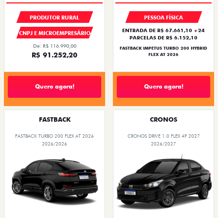
PREÇOS REDUZIDOS
OPORTUNIDADE
PRODUTOR RURAL
PESSOA FÍSICA
ENTRADA DE R$ 67.661,10 +24
CNPJ E MICROEMPRESÁRIO
PARCELAS DE R$ 6.152,10
De: R$ 116.990,00
FASTBACK IMPETUS TURBO 200 HYBRID
R$ 91.252,20
FLEX AT 2026
Quero agora!
Quero agora!
FASTBACK
CRONOS
FASTBACK TURBO 200 FLEX AT 2026
CRONOS DRIVE 1.0 FLEX 4P 2027
2026/2026
2026/2027