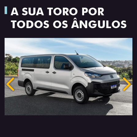
A SUA TORO POR
TODOS OS ÂNGULOS
Anterior
Próx