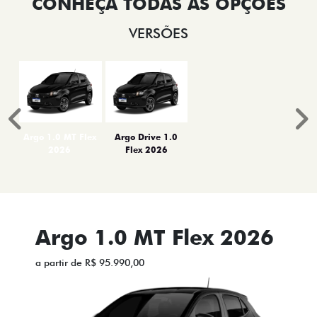
VERSÕES
Anterior
P
Argo 1.0 MT Flex
Argo Drive 1.0
2026
Flex 2026
Argo 1.0 MT Flex 2026
a partir de R$ 95.990,00