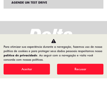
AGENDE UM TEST DRIVE
Para otimizar sua experiência durante a navegação, fazemos uso de nossa
política de cookies e para proteger seus dados pessoais respeitamos nossa
política de privacidade
. Ao seguir com a navegação e visita você
Home
VDP: Fiat Toro
concorda com nossas políticas.
Aceitar
Recusar
Desacelere. Seu bem maior é a vida.
Comercial de Veículos Delta Ltda
71.102.370/0001-88