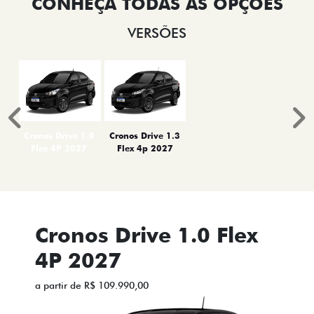
VERSÕES
Anterior
P
Cronos Drive 1.0
Cronos Drive 1.3
Flex 4P 2027
Flex 4p 2027
Cronos Drive 1.0 Flex
4P 2027
a partir de R$ 109.990,00