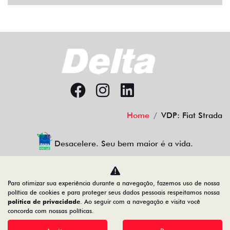
Home
VDP: Fiat Strada
Desacelere. Seu bem maior é a vida.
Para otimizar sua experiência durante a navegação, fazemos uso de nossa
Comercial de Veículos Delta Ltda
política de cookies e para proteger seus dados pessoais respeitamos nossa
política de privacidade
. Ao seguir com a navegação e visita você
71.102.370/0001-88
concorda com nossas políticas.