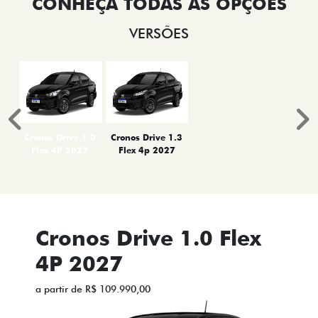
VERSÕES
Anterior
P
Cronos Drive 1.0
Cronos Drive 1.3
Flex 4P 2027
Flex 4p 2027
Cronos Drive 1.0 Flex
4P 2027
a partir de R$ 109.990,00