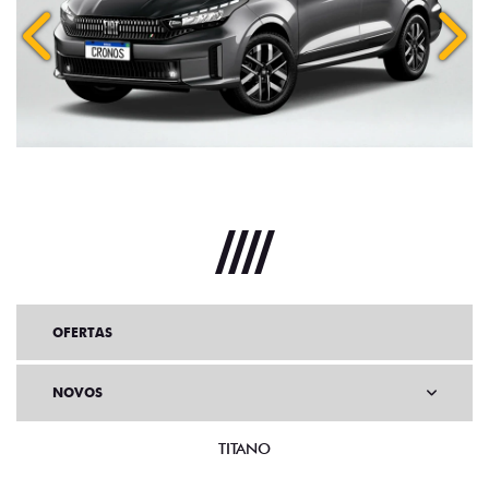
Anterior
Próx
OFERTAS
NOVOS
TITANO