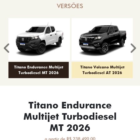
VERSÕES
Anterior
P
Titano Endurance Multijet
Titano Volcano Multijet
Turbodiesel MT 2026
Turbodiesel AT 2026
Titano Endurance
Multijet Turbodiesel
MT 2026
a partir de R$ 238.490,00