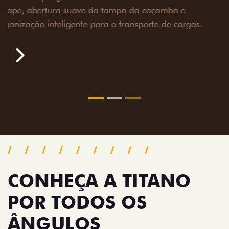
toneladas, alargadores de para-lamas e overbumper,
oferecendo mais capacidade de reboque, proteção
extra para a carroceria e um visual ainda mais
imponente para enfrentar qualquer terreno com
confiança.
Próximo
Previous
Next
Pack tecnologia
CONHEÇA A TITANO
POR TODOS OS
ÂNGULOS