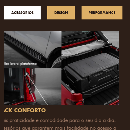
ACESSORIOS
DESIGN
PERFORMANCE
PACK OFF-ROAD
Prepare sua picape para qualquer desafio. O Pack
off-road combina engate de reboque para até 3,5