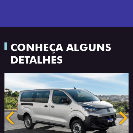
CONHEÇA ALGUNS
DETALHES
Anterior
Próx