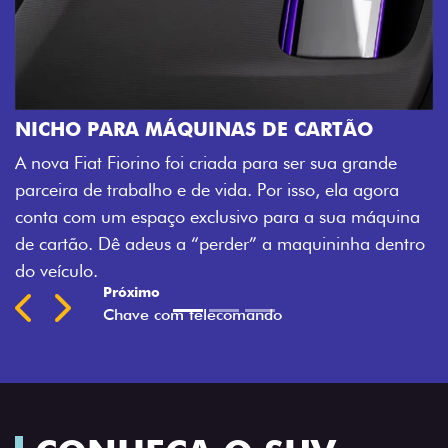
CHAVE COM TELECOMANDO
Agora, a chave da sua nova Fiorino pode abrir o
veículo também à distância, e não mais somente p
nde
fechadura. São detalhes como esse que trazem ai
gora
mais fluidez para o seu dia de trabalho.
áquina
Previous
Next
 dentro