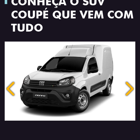
CONHEÇA O SUV
COUPÉ QUE VEM COM
TUDO
Anterior
Próx