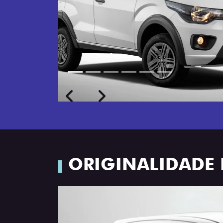
Próximo
Previous
Next
Rodas de liga leve
ORIGINALIDADE 