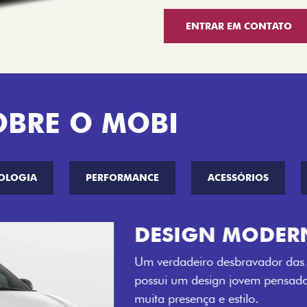
ENTRAR EM CONTATO
OBRE O MOBI
OLOGIA
PERFORMANCE
ACESSÓRIOS
CINCO OPÇÕE
O Fiat Mobi tem sempre um
entre o Preto Vulcano, Ver
Bari e Cinza Silverstone.