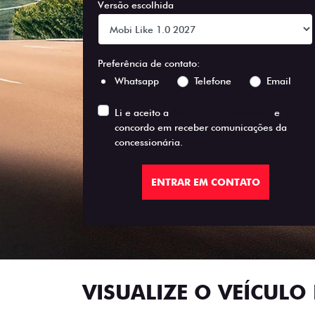
Versão escolhida
Preferência de contato:
Whatsapp
Telefone
Email
Li e aceito a
Política de Privacidade
e
concordo em receber comunicações da
concessionária.
ENTRAR EM CONTATO
VISUALIZE O VEÍCULO 