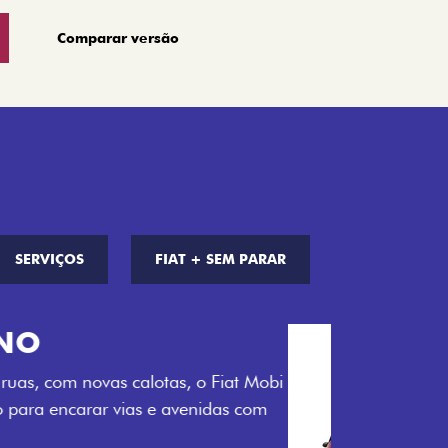
Comparar versão
SERVIÇOS
FIAT + SEM PARAR
S DE CORES
a opção de cor que é a sua cara. Escolha
melho Montecarlo, Branco Banchisa, Prata