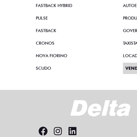
STRADA
VEND
TORO
CNPJ 
FASTBACK HYBRID
AUTOE
PULSE
PRODU
FASTBACK
GOVE
CRONOS
TAXIST
NOVA FIORINO
LOCA
SCUDO
VEND