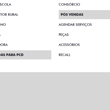
AS DIRETAS
PLANO FAZENDEIRO
E MICROEMPRESÁRIO
SEGURO
SCOLA
CONSÓRCIO
TOR RURAL
PÓS VENDAS
RNO
AGENDAR SERVIÇOS
A
PEÇAS
DORA
ACESSÓRIOS
AS PARA PCD
RECALL