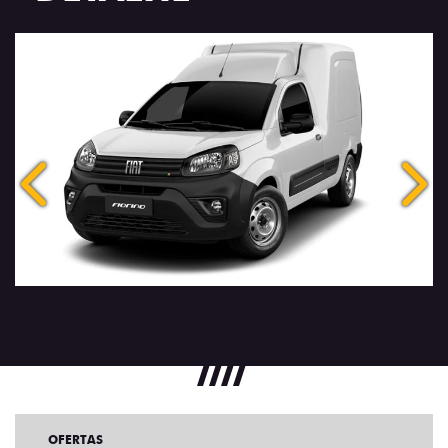
Anterior
Próx
OFERTAS