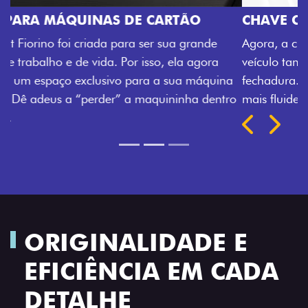
CHAVE COM TELECOMANDO
Agora, a chave da sua nova Fiorino pode abrir o
veículo também à distância, e não mais somente pela
fechadura. São detalhes como esse que trazem ainda
mais fluidez para o seu dia de trabalho.
Próximo
Previous
Next
Porta-luvas com iluminação
ORIGINALIDADE E
EFICIÊNCIA EM CADA
DETALHE