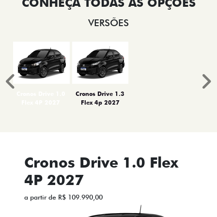
VERSÕES
Anterior
P
Cronos Drive 1.0
Cronos Drive 1.3
Flex 4P 2027
Flex 4p 2027
Cronos Drive 1.0 Flex
4P 2027
a partir de R$ 109.990,00