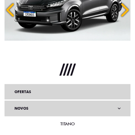
Anterior
Próx
OFERTAS
NOVOS
TITANO